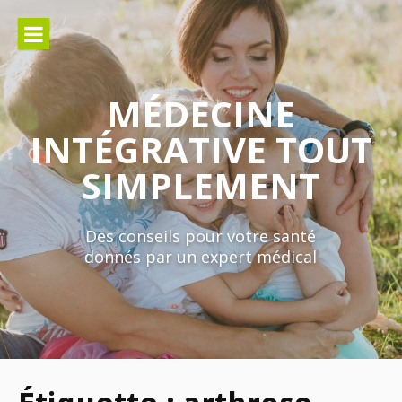
Aller
au
contenu
MÉDECINE
INTÉGRATIVE TOUT
SIMPLEMENT
Des conseils pour votre santé
donnés par un expert médical