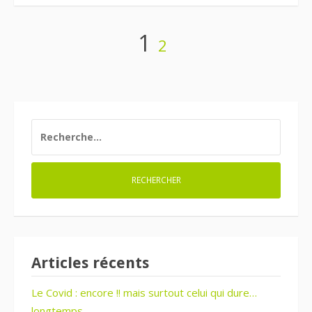
Page
Page
1
2
Navigation
des
articles
RECHERCHER :
Articles récents
Le Covid : encore !! mais surtout celui qui dure…
longtemps