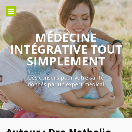
Aller
au
contenu
MÉDECINE
INTÉGRATIVE TOUT
SIMPLEMENT
Des conseils pour votre santé
donnés par un expert médical