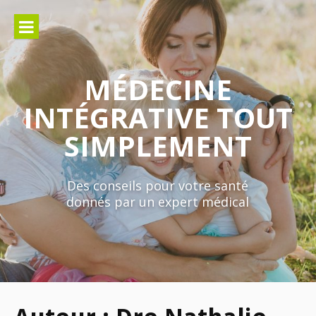
Aller
au
contenu
MÉDECINE
INTÉGRATIVE TOUT
SIMPLEMENT
Des conseils pour votre santé
donnés par un expert médical